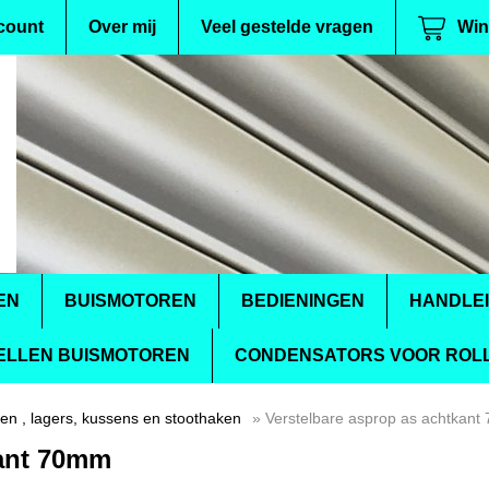
count
Over mij
Veel gestelde vragen
Win
EN
BUISMOTOREN
BEDIENINGEN
HANDLE
ELLEN BUISMOTOREN
CONDENSATORS VOOR ROLL
en , lagers, kussens en stoothaken
» Verstelbare asprop as achtkan
kant 70mm