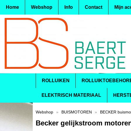
Home
Webshop
Info
Contact
Mijn ac
ROLLUIKEN
ROLLUIKTOEBEHOR
ELEKTRISCH MATERIAAL
HERST
Webshop
»
BUISMOTOREN
»
BECKER buismo
Becker gelijkstroom motore