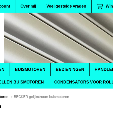
count
Over mij
Veel gestelde vragen
Win
EN
BUISMOTOREN
BEDIENINGEN
HANDLE
ELLEN BUISMOTOREN
CONDENSATORS VOOR ROLL
toren
» BECKER gelijkstroom buismotoren
n