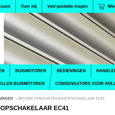
count
Over mij
Veel gestelde vragen
Win
EN
BUISMOTOREN
BEDIENINGEN
HANDLE
ELLEN BUISMOTOREN
CONDENSATORS VOOR ROLL
NINGEN
» BECKER OPBOUW DRUKKNOPSCHAKELAAR EC41
OPSCHAKELAAR EC41