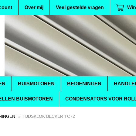
count
Over mij
Veel gestelde vragen
Win
EN
BUISMOTOREN
BEDIENINGEN
HANDLE
ELLEN BUISMOTOREN
CONDENSATORS VOOR ROLL
NINGEN
» TIJDSKLOK BECKER TC72