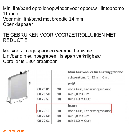
Mini lint/band oproller/opwinder voor opbouw - lintopname
11 meter
Voor mini lint/band met breedte 14 mm
Openklapbaar.
TE GEBRUIKEN VOOR VOORZETROLLUIKEN MET
REDUCTIE
Met vooraf opgespannen veermechanisme
Lint/band niet inbegrepen , is apart verkrijgbaar
Oproller is 180° draaibaar
€ 23,95