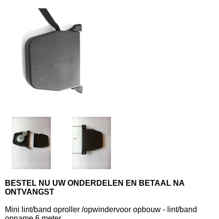
BESTEL NU UW ONDERDELEN EN BETAAL NA
ONTVANGST
Mini lint/band oproller /opwindervoor opbouw - lint/band
opname 6 meter