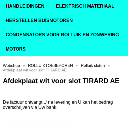
HANDLEIDINGEN
ELEKTRISCH MATERIAAL
HERSTELLEN BUISMOTOREN
CONDENSATORS VOOR ROLLUIK EN ZONWERING
MOTORS
Webshop
»
ROLLUIKTOEBEHOREN
»
Rolluik sloten
»
Afdekplaat wit voor slot TIRARD AE
Afdekplaat wit voor slot TIRARD AE
De factuur ontvangt U na levering en U kan het bedrag
overschrijven via Uw bank.