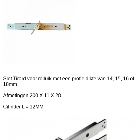
Slot Tirard voor rolluik met een profieldikte van 14, 15, 16 of
18mm
Afmetingen 200 X 11 X 28
Cilinder L = 12MM