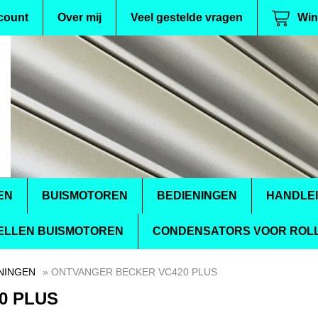
count
Over mij
Veel gestelde vragen
Win
EN
BUISMOTOREN
BEDIENINGEN
HANDLE
ELLEN BUISMOTOREN
CONDENSATORS VOOR ROLL
NINGEN
» ONTVANGER BECKER VC420 PLUS
0 PLUS